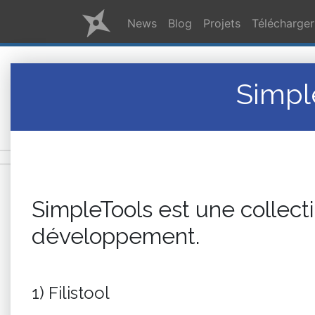
News
Blog
Projets
Télécharger
Simpl
SimpleTools est une collecti
développement.
1) Filistool