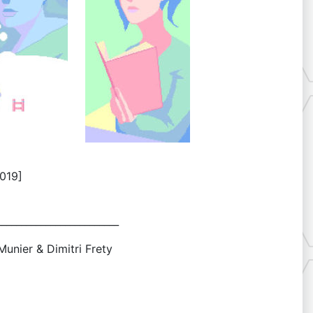
2019]
_________________________
unier & Dimitri Frety